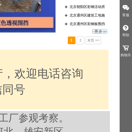
安
北京朝阳区彩钢活动房
安
客服
北京通州区建筑工地施
工
北京通州区彩钢板围挡
板
帮助
1
2
末页 >>
购物车
产，欢迎电话咨询
微信同号
工厂参观考察。
河北，雄安新区