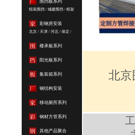
围挡板系列
组装围挡
/
城建围挡
/
框架
围挡
/
标识围挡
/
定制围挡
/
彩钢围挡
彩钢房安装
北京
/
天津
/
河北
/
保定
/
雄安新区
楼承板系列
阳光板系列
北京
集装箱系列
钢结构安装
移动厕所系列
钢材方管系列
其他产品聚合