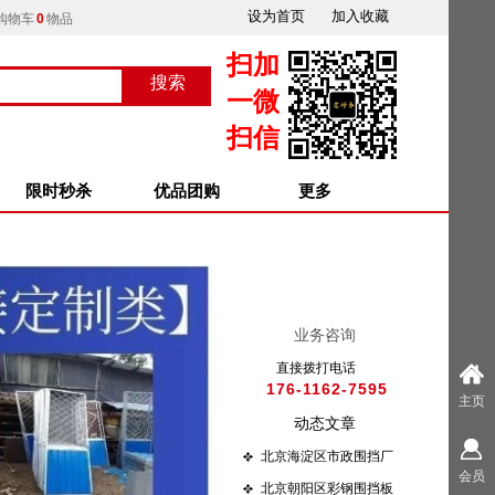
设为首页
加入收藏
购物车
0
物品
扫加
搜索
按钮文本
一微
扫信
限时秒杀
优品团购
更多
业务咨询
直接拨打电话
176-1162-7595
主页
动态文章
北京海淀区市政围挡厂
会员
家
北京朝阳区彩钢围挡板