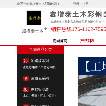
欢迎光临鑫增泰土木彩钢自营！
登录
|
注册
鑫增泰土木彩钢
鑫增泰土木是北京鑫增泰贸易有限公司旗下
销售热线176-1162-759
商城首页
产品列表
全部商品分类
彩钢板系列
蓝色彩钢板
/
白色彩钢板
/
灰色彩钢板
/
小草绿彩钢
/
城建绿彩钢
/
红色彩钢板
屋顶瓦系列
围挡板安装
北京
/
天津
/
河北
/
保定
/
雄安新区