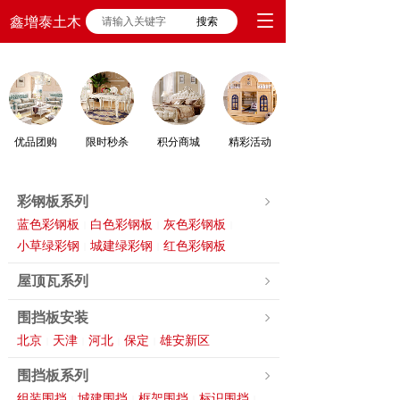
鑫增泰土木
搜索
优品团购
限时秒杀
积分商城
精彩活动
彩钢板系列
蓝色彩钢板
白色彩钢板
灰色彩钢板
|
|
|
小草绿彩钢
城建绿彩钢
红色彩钢板
|
|
屋顶瓦系列
围挡板安装
北京
天津
河北
保定
雄安新区
|
|
|
|
围挡板系列
组装围挡
城建围挡
框架围挡
标识围挡
|
|
|
|