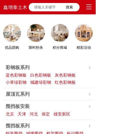
鑫增泰土木
搜索
优品团购
限时秒杀
积分商城
精彩活动
彩钢板系列
蓝色彩钢板
白色彩钢板
灰色彩钢板
|
|
|
小草绿彩钢
城建绿彩钢
红色彩钢板
|
|
屋顶瓦系列
围挡板安装
北京
天津
河北
保定
雄安新区
|
|
|
|
围挡板系列
组装围挡
城建围挡
框架围挡
标识围挡
|
|
|
|