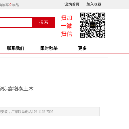
设为首页
加入收藏
购物车
0
物品
扫加
搜索
按钮文本
一微
扫信
联系我们
限时秒杀
更多
板-鑫增泰土木
家联系电话176-1162-7595