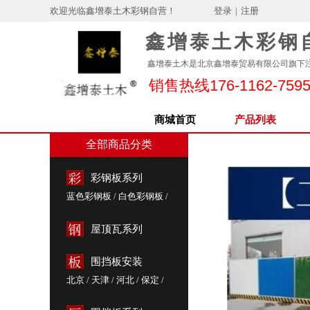
欢迎光临鑫增泰土木彩钢自营！
登录
|
注册
鑫增泰土木彩钢
鑫增泰土木是北京鑫增泰贸易有限公司旗下
销售热线176-1162-759
商城首页
产品列表
全部商品分类
彩钢板系列
蓝色彩钢板
/
白色彩钢板
/
灰色彩钢板
/
小草绿彩钢
/
城建绿彩钢
/
红色彩钢板
屋顶瓦系列
围挡板安装
北京
/
天津
/
河北
/
保定
/
雄安新区