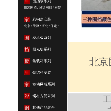
围挡板系列
组装围挡
/
城建围挡
/
框架
围挡
/
标识围挡
/
定制围挡
/
彩钢围挡
彩钢房安装
北京
/
天津
/
河北
/
保定
/
雄安新区
楼承板系列
阳光板系列
北京
集装箱系列
钢结构安装
移动厕所系列
钢材方管系列
其他产品聚合