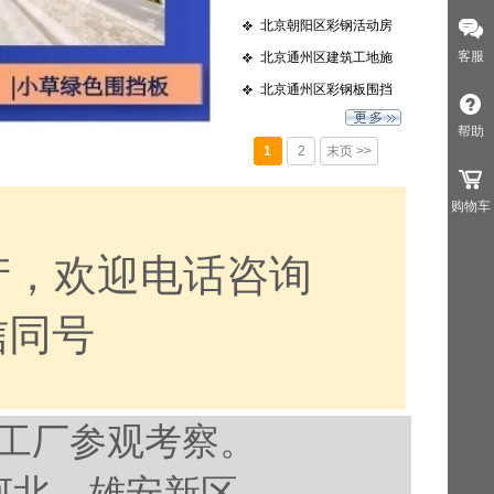
安
北京朝阳区彩钢活动房
安
客服
北京通州区建筑工地施
工
北京通州区彩钢板围挡
板
帮助
1
2
末页 >>
购物车
产，欢迎电话咨询
微信同号
工厂参观考察。
河北，雄安新区