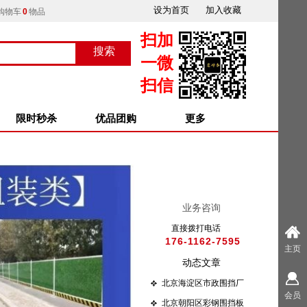
设为首页
加入收藏
购物车
0
物品
扫加
搜索
按钮文本
一微
扫信
限时秒杀
优品团购
更多
业务咨询
直接拨打电话
176-1162-7595
主页
动态文章
北京海淀区市政围挡厂
会员
家
北京朝阳区彩钢围挡板